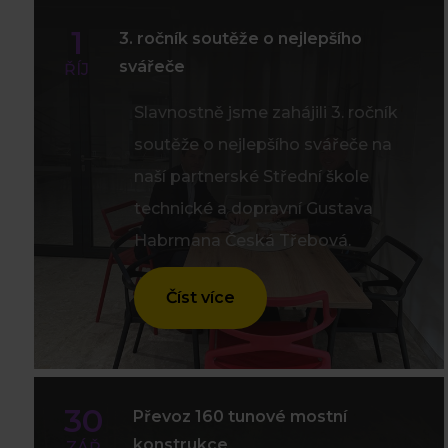
1
3. ročník soutěže o nejlepšího
svářeče
ŘÍJ
Slavnostně jsme zahájili 3. ročník
soutěže o nejlepšího svářeče na
naší partnerské Střední škole
technické a dopravní Gustava
Habrmana Česká Třebová.
Číst více
30
Převoz 160 tunové mostní
konstrukce
ZÁŘ