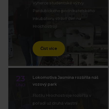
Výherce studentské výzvy
Pardubického podnikatelského
inkubátoru strávil den na
Hrochostroji
Číst více
23
Lokomotiva Jasmína rozšířila náš
vozový park
ÚNO
Flotilu Hrochostroje rozšířila v
pořadí už druhá vlastní