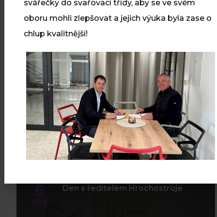
29
svářečky do svařovací třídy, aby se ve svém
První oprava pro externího
oboru mohli zlepšovat a jejich výuka byla zase o
zákazníka v naší nové hale
ČRV
chlup kvalitnější!
V naší nové hale proběhla
historicky první oprava pro
externího zákazníka
Číst více
6
Den s ředitelem Hrochostroje
BŘE