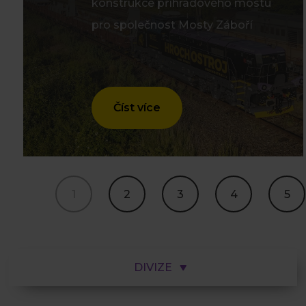
konstrukce příhradového mostu
pro společnost Mosty Záboří
Číst více
1
2
3
4
5
DIVIZE