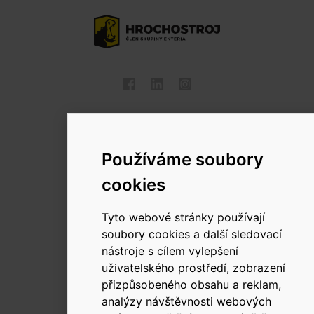
© 2026 Hrochostroj a.s.
Změnit používání Cookies.
Používáme soubory
cookies
Tyto webové stránky používají
soubory cookies a další sledovací
nástroje s cílem vylepšení
uživatelského prostředí, zobrazení
přizpůsobeného obsahu a reklam,
analýzy návštěvnosti webových