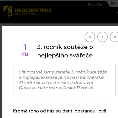
En
/
De
1
3. ročník soutěže o
nejlepšího svářeče
ŘÍJ
UDÁLOSTI
Slavnostně jsme zahájili 3. ročník soutěže
Co je u nás
o nejlepšího svářeče na naší partnerské
Střední škole technické a dopravní
Gustava Habrmana Česká Třebová.
nového
Kromě toho od n
ás studenti dostanou i dvě