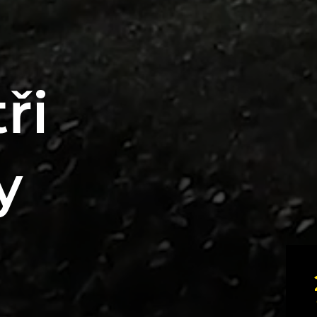
ři
y
5
Studentská soutěž o nejlepší svar v České
Třebové
KVĚ