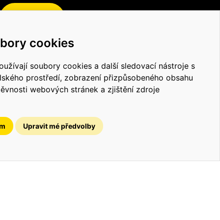
Číst více
bory cookies
užívají soubory cookies a další sledovací nástroje s
elského prostředí, zobrazení přizpůsobeného obsahu
těvnosti webových stránek a zjištění zdroje
ám
Upravit mé předvolby
FORCE
došlo ke spojení divize Svařování a broušení
 a Tintěra Pardubice s firmou Hrochostroj, která
ala na situaci na trhu, kdy požadavky investorů a