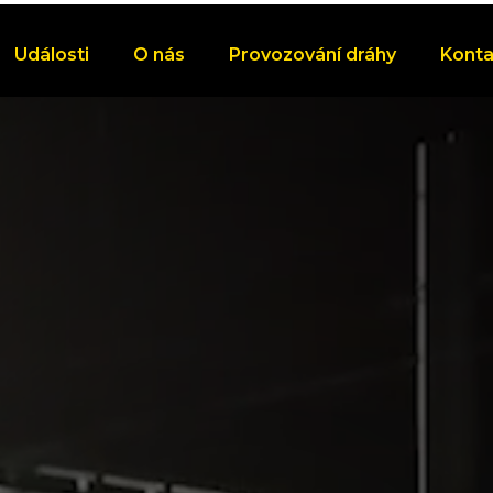
Události
O nás
Provozování dráhy
Konta