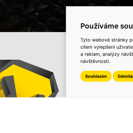
Číst více
Používáme sou
Tyto webové stránky po
cílem vylepšení uživat
a reklam, analýzy návš
návštěvnosti.
HROCHOSTROJ
Souhlasím
Odmít
RAIL 
Začátkem roku 2023 
společnosti Chládek
tímto krokem reagov