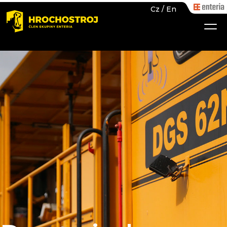
Cz
/
En