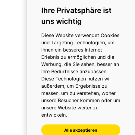
HROCHOSTROJ
Ihre Privatsphäre ist
Über uns
uns wichtig
Dokumente
Kontakt
Diese Website verwendet Cookies
Karriere
und Targeting Technologien, um
Zertifikate
Ihnen ein besseres Internet-
Erlebnis zu ermöglichen und die
Werbung, die Sie sehen, besser an
Ihre Bedürfnisse anzupassen.
SCHNELLER KONTAKT
Diese Technologien nutzen wir
außerdem, um Ergebnisse zu
+420 469 315 032
messen, um zu verstehen, woher
unsere Besucher kommen oder um
info@hrochostroj.cz
unsere Website weiter zu
entwickeln.
Alle akzeptieren