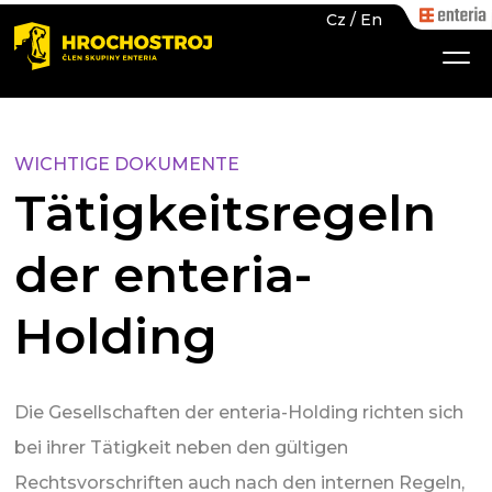
Cz
/
En
WICHTIGE DOKUMENTE
Tätigkeitsregeln
der enteria-
Holding
Die Gesellschaften der enteria-Holding richten sich
bei ihrer Tätigkeit neben den gültigen
Rechtsvorschriften auch nach den internen Regeln,